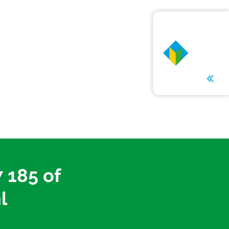
7 185
of
l