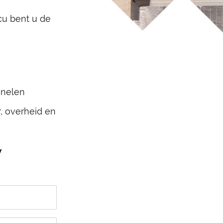
ccu bent u de
anelen
r, overheid en
w