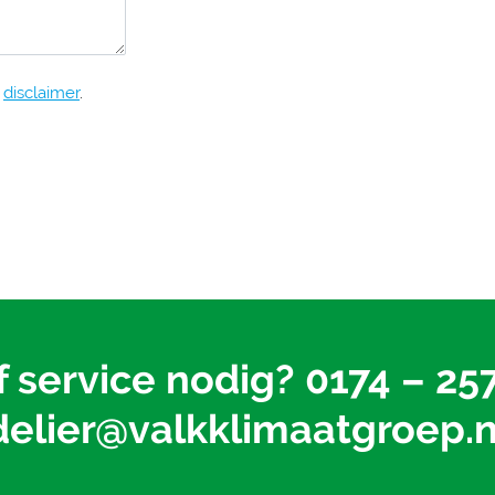
e
disclaimer
.
f service nodig?
0174 – 25
delier@valkklimaatgroep.n