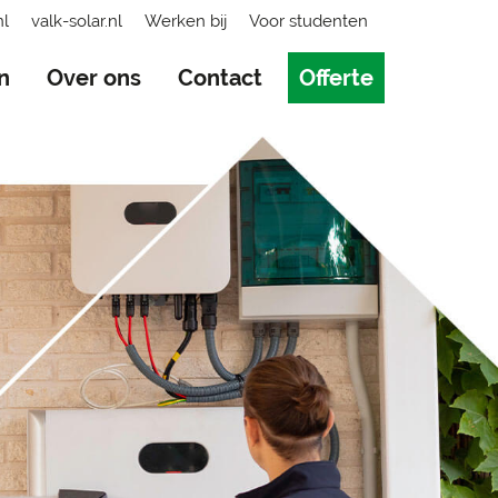
nl
valk-solar.nl
Werken bij
Voor studenten
n
Over ons
Contact
Offerte