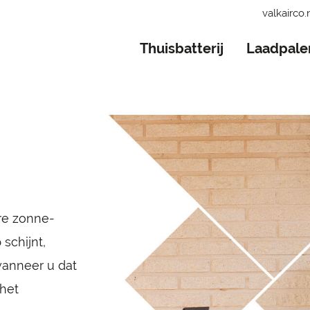
valkairco.
Thuisbatterij
Laadpale
are zonne-
schijnt,
wanneer u dat
 het